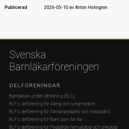
Publicerad
2026-05-10 av Anton Holmgren
Svenska
Barnläkarföreningen
DELFÖRENINGAR
Barnläkare under utbildning (BLU)
BLF:s delförening för Allergi och lungmedicin
BLF:s delförening för Allmänpediatrik och Hälsovård
BLF:s delförening för Barn som far illa
BLF:s delförening för Pediatrisk hematologi och onkologi